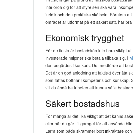
inte oroa dig för att styrelsen ska vara inkompe
juridik och den praktiska skötseln. Förutom a
området är utformat på ett säkert sätt, har br
Ekonomisk trygghet
För de flesta är bostadsköp inte bara viktigt uti
investerade miljoner ska betala tillbaka sig. I
M
den begärdes i konkurs. Det medförde att bostad
Det är en god anledning att faktiskt överlåta skö
som fattas bottnar i kompetens och kunskap. S
vill du ändå ha friheten att kunna sälja bosta
Säkert bostadshus
För många är det lika viktigt att det känns säker
eller när du går till garaget för att använda bil
Larm som både skrämmer bort inkräktare och s