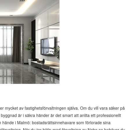
r mycket av fastighetsförvaltningen själva. Om du vill vara säker på
yggnad är i säkra händer är det smart att anlita ett professionellt
om hände i Malmö: bostadsrättsinnehavare som förlorade sina
sförvaltning. När du tar hjälp med förvaltning av Nabo.se behöver du