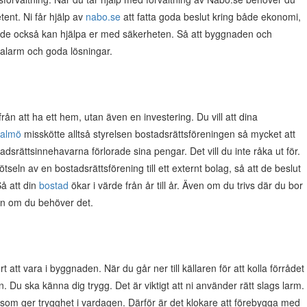
tent. Ni får hjälp av
nabo.se
att fatta goda beslut kring både ekonomi,
tt de också kan hjälpa er med säkerheten. Så att byggnaden och
a alarm och goda lösningar.
från att ha ett hem, utan även en investering. Du vill att dina
almö
misskötte alltså styrelsen bostadsrättsföreningen så mycket att
srättsinnehavarna förlorade sina pengar. Det vill du inte råka ut för.
tseln av en bostadsrättsförening till ett externt bolag, så att de beslut
å att din
bostad
ökar i värde från år till år. Även om du trivs där du bor
den om du behöver det.
t att vara i byggnaden. När du går ner till källaren för att kolla förrådet
en. Du ska känna dig trygg. Det är viktigt att ni använder rätt slags larm.
om ger trygghet i vardagen. Därför är det klokare att förebygga med