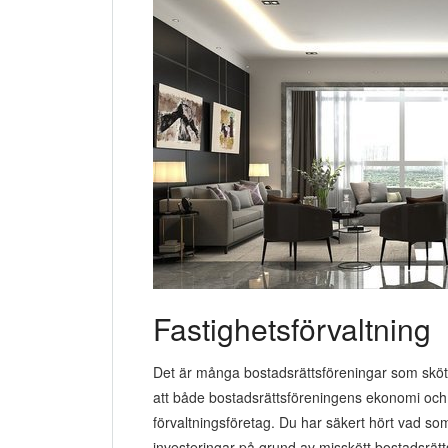
Fastighetsförvaltning
Det är många bostadsrättsföreningar som sköte
att både bostadsrättsföreningens ekonomi och b
förvaltningsföretag. Du har säkert hört vad s
investeringar på grund av misskött bostadsrätt