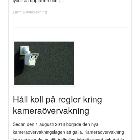
lyxbil på uppfarten och […]
Larm & övervakning
Håll koll på regler kring
kameraövervakning
Sedan den 1 augusti 2018 började den nya
kameraövervakningslagen att gälla. Kameraövervakning
kan vara en del av ditt befintliga inbrottsskydd och det är